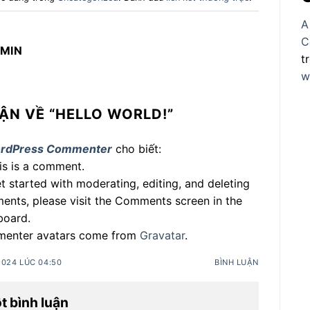
A
C
MIN
t
w
ẬN VỀ “
HELLO WORLD!
”
rdPress Commenter
cho biết:
his is a comment.
t started with moderating, editing, and deleting
nts, please visit the Comments screen in the
board.
enter avatars come from
Gravatar
.
2024 LÚC 04:50
BÌNH LUẬN
ột bình luận