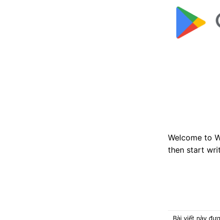
Bỏ
qua
nội
dung
Welcome to Wor
then start wri
Bài viết này đư