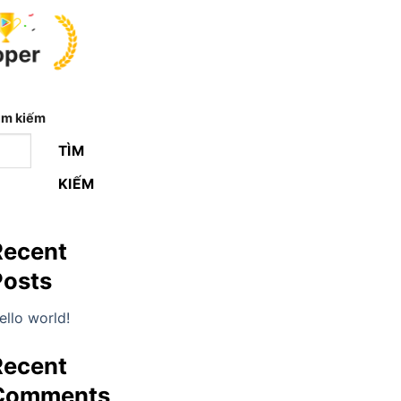
ìm kiếm
TÌM
KIẾM
Recent
Posts
ello world!
Recent
Comments