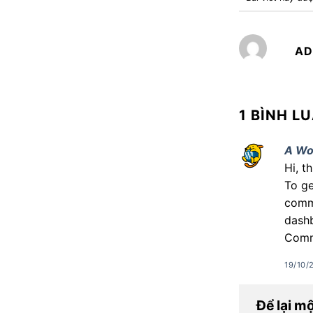
AD
1 BÌNH LU
A Wo
Hi, t
To ge
comme
dash
Comm
19/10/
Để lại m