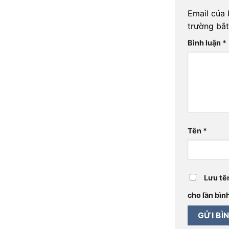
Email của 
trường bắ
Bình luận
*
Tên
*
Lưu tên
cho lần bình