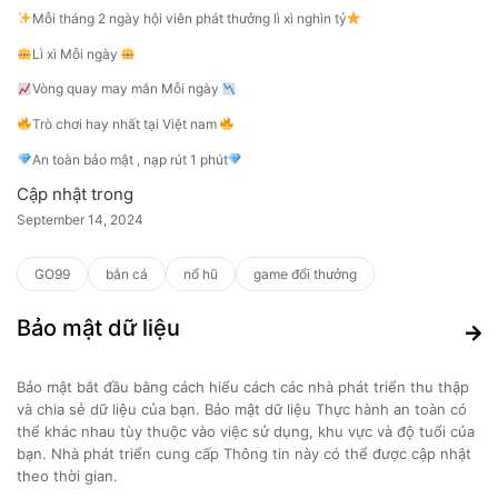
Mỗi tháng 2 ngày hội viên phát thưởng lì xì nghìn tỷ
Lì xì Mỗi ngày
Vòng quay may mắn Mỗi ngày
Trò chơi hay nhất tại Việt nam
An toàn bảo mật , nạp rút 1 phút
Cập nhật trong
September 14, 2024
GO99
bắn cá
nổ hũ
game đổi thưởng
Bảo mật dữ liệu
Bảo mật bắt đầu bằng cách hiểu cách các nhà phát triển thu thập
và chia sẻ dữ liệu của bạn. Bảo mật dữ liệu Thực hành an toàn có
thể khác nhau tùy thuộc vào việc sử dụng, khu vực và độ tuổi của
bạn. Nhà phát triển cung cấp Thông tin này có thể được cập nhật
theo thời gian.